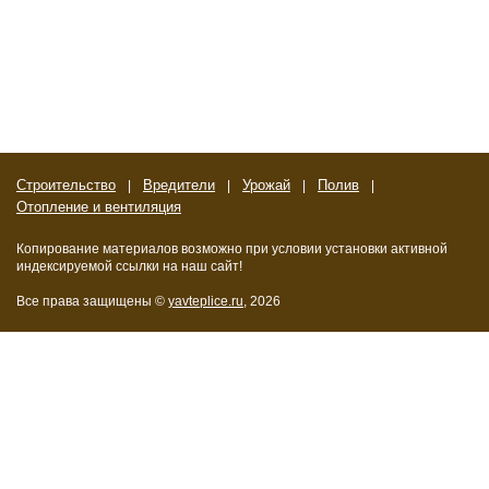
Строительство
Вредители
Урожай
Полив
Отопление и вентиляция
Копирование материалов возможно при условии установки активной
индексируемой ссылки на наш сайт!
Все права защищены ©
yavteplice.ru
, 2026