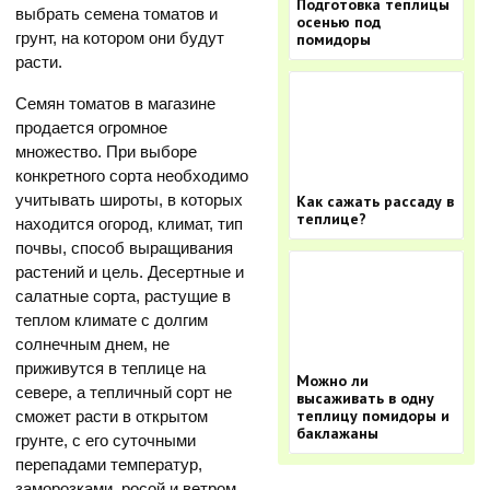
Подготовка теплицы
выбрать семена томатов и
осенью под
грунт, на котором они будут
помидоры
расти.
Семян томатов в магазине
продается огромное
множество. При выборе
конкретного сорта необходимо
учитывать широты, в которых
Как сажать рассаду в
теплице?
находится огород, климат, тип
почвы, способ выращивания
растений и цель. Десертные и
салатные сорта, растущие в
теплом климате с долгим
солнечным днем, не
приживутся в теплице на
Можно ли
севере, а тепличный сорт не
высаживать в одну
теплицу помидоры и
сможет расти в открытом
баклажаны
грунте, с его суточными
перепадами температур,
заморозками, росой и ветром.