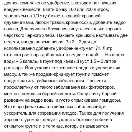
дачное комплексное удобрение, в котором нет никаких
вредных веществ. Взять бочку 100 или 200 литров,
заполняем на 1/3 эту ёмкость травой: крапивой,
одуванчиками, любой травой, кроме осоки, добавить ведро
навоза, Для лучшего брожения кинуть несколько корочек
черствого черного хлеба. Накрыть крышкой, настаивать две
недели, иногда перемешивая. За 2 – 3 дня до
использования добавить удобрение «гумат+7». Литр
готового раствора добавляют в ведро с водой. . . На ведро
воды – 5 капель, в грунт под каждый куст 1,5 – 2 литра
раствора. Йод ускорит созревание плодов и увеличит их
массу, а так же продезинфицирует грунт и поможет
предотвратить грибковые заболевания. Провести
профилактику от такого заболевания как фитофтороз,
можно с помощью борной кислоты. Одну пачку борной
разводим на ведро воды и густо опрыскиваем помидоры.
Это и профилактика от грибковых заболеваний, и
ускоритель для созревания плодов. Так же для получения
хорошего урожая следует удалять боковые побеги в
открытом грунте и в теплице, которые называются