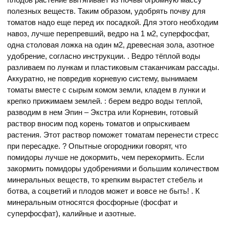
полезных веществ. Таким образом, удобрять почву для
томатов надо еще перед их посадкой. Для этого необходим
навоз, лучше перепревший, ведро на 1 м2, суперфосфат,
одна столовая ложка на один м2, древесная зола, азотное
удобрение, согласно инструкции. . Ведро тёплой воды
разливаем по лункам и пластиковым стаканчикам рассады.
Аккуратно, не повредив корневую систему, вынимаем
томаты вместе с сырым комом земли, кладем в лунки и
крепко прижимаем землей. : берем ведро воды теплой,
разводим в нем Эпин – Экстра или Корневин, готовый
раствор вносим под корень томатов и опрыскиваем
растения. Этот раствор поможет томатам перенести стресс
при пересадке. ? Опытные огородники говорят, что
помидоры лучше не докормить, чем перекормить. Если
закормить помидоры удобрениями и большим количеством
минеральных веществ, то крепким вырастет стебель и
ботва, а соцветий и плодов может и вовсе не быть! . К
минеральным относятся фосфорные (фосфат и
суперфосфат), калийные и азотные.