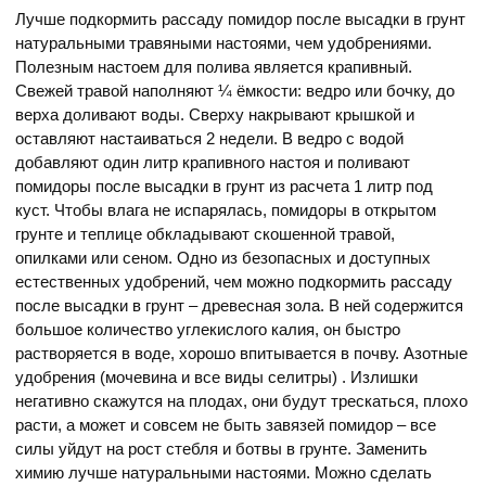
Лучше подкормить рассаду помидор после высадки в грунт
натуральными травяными настоями, чем удобрениями.
Полезным настоем для полива является крапивный.
Свежей травой наполняют ¼ ёмкости: ведро или бочку, до
верха доливают воды. Сверху накрывают крышкой и
оставляют настаиваться 2 недели. В ведро с водой
добавляют один литр крапивного настоя и поливают
помидоры после высадки в грунт из расчета 1 литр под
куст. Чтобы влага не испарялась, помидоры в открытом
грунте и теплице обкладывают скошенной травой,
опилками или сеном. Одно из безопасных и доступных
естественных удобрений, чем можно подкормить рассаду
после высадки в грунт – древесная зола. В ней содержится
большое количество углекислого калия, он быстро
растворяется в воде, хорошо впитывается в почву. Азотные
удобрения (мочевина и все виды селитры) . Излишки
негативно скажутся на плодах, они будут трескаться, плохо
расти, а может и совсем не быть завязей помидор – все
силы уйдут на рост стебля и ботвы в грунте. Заменить
химию лучше натуральными настоями. Можно сделать