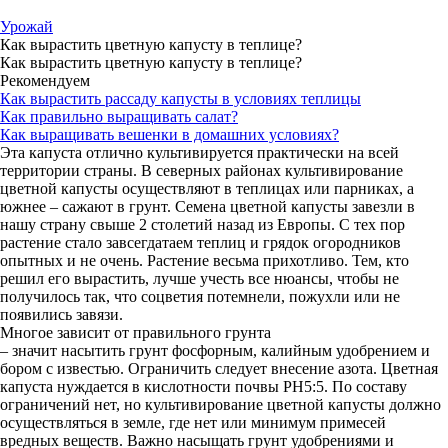
Урожай
Как вырастить цветную капусту в теплице?
Как вырастить цветную капусту в теплице?
Рекомендуем
Как вырастить рассаду капусты в условиях теплицы
Как правильно выращивать салат?
Как выращивать вешенки в домашних условиях?
Эта капуста отлично культивируется практически на всей
территории страны. В северных районах культивирование
цветной капусты осуществляют в теплицах или парниках, а
южнее – сажают в грунт. Семена цветной капусты завезли в
нашу страну свыше 2 столетий назад из Европы. С тех пор
растение стало завсегдатаем теплиц и грядок огородников
опытных и не очень. Растение весьма прихотливо. Тем, кто
решил его вырастить, лучше учесть все нюансы, чтобы не
получилось так, что соцветия потемнели, пожухли или не
появились завязи.
Многое зависит от правильного грунта
– значит насытить грунт фосфорным, калийным удобрением и
бором с известью. Ограничить следует внесение азота. Цветная
капуста нуждается в кислотности почвы PH5:5. По составу
ограничений нет, но культивирование цветной капусты должно
осуществляться в земле, где нет или минимум примесей
вредных веществ. Важно насыщать грунт удобрениями и