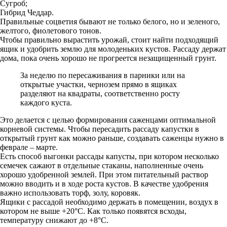
Сугроб;
Гибрид Чеддар.
Правильные соцветия бывают не только белого, но и зеленого,
желтого, фиолетового тонов.
Чтобы правильно вырастить урожай, стоит найти подходящий
ящик и удобрить землю для молоденьких кустов. Рассаду держат
дома, пока очень хорошо не прогреется незащищенный грунт.
За неделю по пересаживания в парники или на
открытые участки, чернозем прямо в ящиках
разделяют на квадраты, соответственно росту
каждого куста.
Это делается с целью формирования саженцами оптимальной
корневой системы. Чтобы пересадить рассаду капустки в
открытый грунт как можно раньше, создавать саженцы нужно в
феврале – марте.
Есть способ выгонки рассады капусты, при котором несколько
семечек сажают в отдельные стаканы, наполненные очень
хорошо удобренной землей. При этом питательный раствор
можно вводить и в ходе роста кустов. В качестве удобрения
важно использовать торф, золу, коровяк.
Ящики с рассадой необходимо держать в помещении, воздух в
котором не выше +20°С. Как только появятся всходы,
температуру снижают до +8°С.