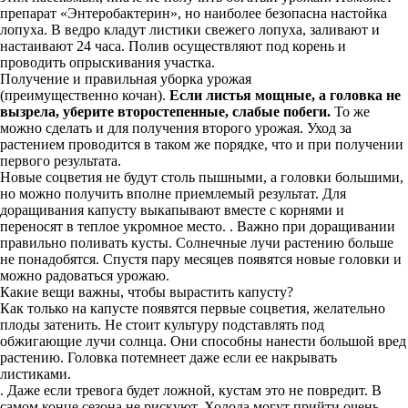
препарат «Энтеробактерин», но наиболее безопасна настойка
лопуха. В ведро кладут листики свежего лопуха, заливают и
настаивают 24 часа. Полив осуществляют под корень и
проводить опрыскивания участка.
Получение и правильная уборка урожая
(преимущественно кочан).
Если листья мощные, а головка не
вызрела, уберите второстепенные, слабые побеги.
То же
можно сделать и для получения второго урожая. Уход за
растением проводится в таком же порядке, что и при получении
первого результата.
Новые соцветия не будут столь пышными, а головки большими,
но можно получить вполне приемлемый результат. Для
доращивания капусту выкапывают вместе с корнями и
переносят в теплое укромное место. . Важно при доращивании
правильно поливать кусты. Солнечные лучи растению больше
не понадобятся. Спустя пару месяцев появятся новые головки и
можно радоваться урожаю.
Какие вещи важны, чтобы вырастить капусту?
Как только на капусте появятся первые соцветия, желательно
плоды затенить. Не стоит культуру подставлять под
обжигающие лучи солнца. Они способны нанести большой вред
растению. Головка потемнеет даже если ее накрывать
листиками.
. Даже если тревога будет ложной, кустам это не повредит. В
самом конце сезона не рискуют. Холода могут прийти очень