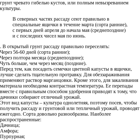
грунт чревато гибелью кустов, или полным невызреванием
культуры.
В северных частях рассаду сеют правильно в
специальные ящички в течение марта (сорта ранние),
с первых дней апреля до начала мая (среднепоздние)
и с последних чисел мая по июнь.
. В открытый грунт рассаду правильно переселять:
Через 56-60 дней (сорта ранние);
Через полтора месяца (среднепоздние);
Чуть больше, чем через месяц (поздние).
Перед тем, как посадить семечки цветной капусты в ящички,
лучше сделать тщательную протравку. Для обеззараживания
применяют раствор марганцовки. Кроме этого, для закаливания
материала необходима контрастная температура. Ее перепады
вместе с правильным способом удобрения приводят к тому, что
дачники собирают отличный урожай.
Этот вид капусты – культура однолетняя, поэтому посев, чтобы
получить рассаду и грунтовой или тепличный урожай, проводят
ежегодно. Сорта довольно разнообразны. Наиболее
распространенные:
Дачница;
Амфора;
Пурпурная;