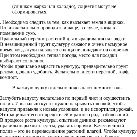
(слишком жарко или холодно), соцветия могут не
сформироваться.
. Необходимо следить за тем, как высыхает земля в ящиках.
Полив желательно проводить и чаще, в случае, когда в
помещении сухо.
Правильный перенос растений для выращивания на грядки
В незащищенный грунт культуру сажают в очень пасмурное
время, когда лучи палящего солнца не попадают на соцветия.
При этом необходима теплая погода, место для посадки
выбирают солнечное.
Чтобы правильно вырастить культуру, предварительно грунт
рекомендовано удобрить. Желательно внести перегной, торф,
компост.
В каждую лунку отдельно подсыпают немного золы.
Заглубить капусту желательно по первый лист и осуществить
полив. Изначально кусты нужно накрывать пленкой, чтобы
капуста привыкла к новым условиям, и не испортился урожай.
Это защищает его от вредителей и разного рода заболеваний.
В процессе роста культуры, опытные дачники рекомендуют
правильно рыхлить кусты, удалять сорняки. Качественный
полив – это не перенасыщение растений влагой. Чтобы культуру
вырастить правильно, грунт нельзя превращать в болото. .