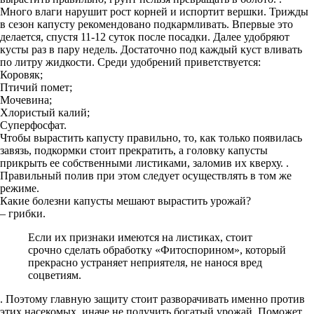
Много влаги нарушит рост корней и испортит вершки. Трижды
в сезон капусту рекомендовано подкармливать. Впервые это
делается, спустя 11-12 суток после посадки. Далее удобряют
кусты раз в пару недель. Достаточно под каждый куст вливать
по литру жидкости. Среди удобрений приветствуется:
Коровяк;
Птичий помет;
Мочевина;
Хлористый калий;
Суперфосфат.
Чтобы вырастить капусту правильно, то, как только появилась
завязь, подкормки стоит прекратить, а головку капусты
прикрыть ее собственными листиками, заломив их кверху. .
Правильный полив при этом следует осуществлять в том же
режиме.
Какие болезни капусты мешают вырастить урожай?
– грибки.
Если их признаки имеются на листиках, стоит
срочно сделать обработку «Фитоспорином», который
прекрасно устраняет неприятеля, не нанося вред
соцветиям.
. Поэтому главную защиту стоит разворачивать именно против
этих насекомых, иначе не получить богатый урожай. Поможет