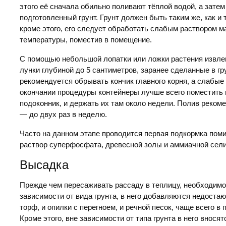
этого её сначала обильно поливают тёплой водой, а зате
подготовленный грунт. Грунт должен быть таким же, как и
кроме этого, его следует обработать слабым раствором м
температуры, поместив в помещение.
С помощью небольшой лопатки или ложки растения извлек
лунки глубиной до 5 сантиметров, заранее сделанные в гр
рекомендуется обрывать кончик главного корня, а слабые
окончании процедуры контейнеры лучше всего поместить в
подоконник, и держать их там около недели. Полив реком
— до двух раз в неделю.
Часто на данном этапе проводится первая подкормка пом
раствор суперфосфата, древесной золы и аммиачной сел
Высадка
Прежде чем пересаживать рассаду в теплицу, необходимо 
зависимости от вида грунта, в него добавляются недоста
торф, и опилки с перегноем, и речной песок, чаще всего в
Кроме этого, вне зависимости от типа грунта в него вносят