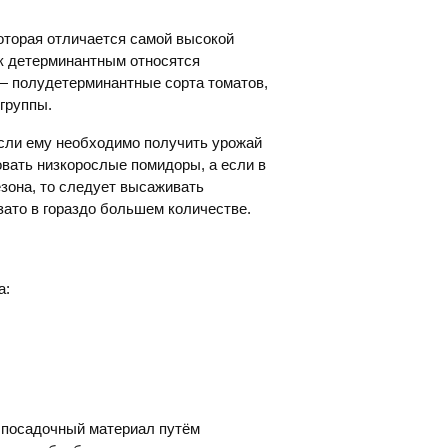
оторая отличается самой высокой
 к детерминантным относятся
— полудетерминантные сорта томатов,
 группы.
если ему необходимо получить урожай
овать низкорослые помидоры, а если в
зона, то следует высаживать
зато в гораздо большем количестве.
а:
й посадочный материал путём