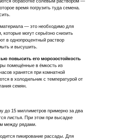
гаются обработке солевым раствором —
которое время погрузить туда семена.
сить.
 материала — это необходимо для
, которые могут серьёзно снизить
ют в однопроцентный раствор
мыть и высушить.
лью повысить его морозостойкость
ры помещённые в ёмкость из
часов хранятся при комнатной
ются в холодильник с температурой от
тания семян.
у до 15 миллиметров примерно за два
тся листья. При этом при высадке
см между рядами.
зводится пикирование рассады. Для