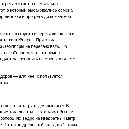
м пересаживают в специально
 тот, в который высаживались семена,
арганцовки и прогреть до комнатной
аются из грунта и пересаживаются в
унте контейнеров. При этом
 экземпляры не пересаживать. По
 затенённое место, например,
ендуется проводить не слишком часто
идоров — для неё используется
итры.
подготовить грунт для высадки. В
ющие компоненты — это могут быть и
 пропорциях ведро на квадратный метр.
ся 1 стакан древесной золы, по 1 ложке