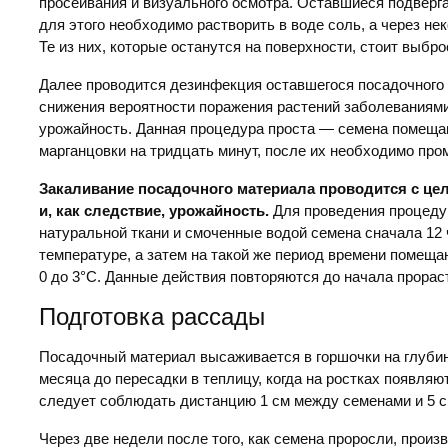
просеивания и визуального осмотра. Оставшиеся подвер
для этого необходимо растворить в воде соль, а через не
Те из них, которые останутся на поверхности, стоит выбро
Далее проводится дезинфекция оставшегося посадочного
снижения вероятности поражения растений заболеваниями
урожайность. Данная процедура проста — семена помеща
марганцовки на тридцать минут, после их необходимо про
Закаливание посадочного материала проводится с це
и, как следствие, урожайность.
Для проведения процеду
натуральной ткани и смоченные водой семена сначала 12 
температуре, а затем на такой же период времени помеща
0 до 3°С. Данные действия повторяются до начала прорас
Подготовка рассады
Посадочный материал высаживается в горшочки на глубин
месяца до пересадки в теплицу, когда на ростках появляю
следует соблюдать дистанцию 1 см между семенами и 5 
Через две недели после того, как семена проросли, прои