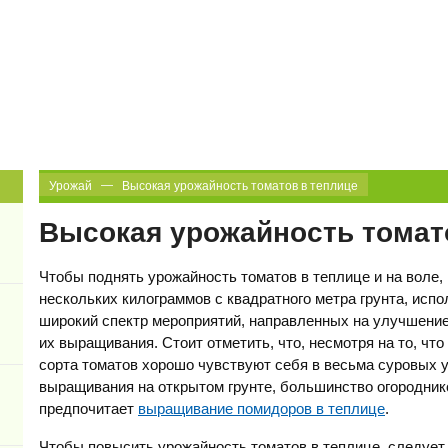
Урожай
Высокая урожайность томатов в теплице
Высокая урожайность томат
Чтобы поднять урожайность томатов в теплице и на воле, 
нескольких килограммов с квадратного метра грунта, испо
широкий спектр мероприятий, направленных на улучшени
их выращивания. Стоит отметить, что, несмотря на то, что
сорта томатов хорошо чувствуют себя в весьма суровых 
выращивания на открытом грунте, большинство огородник
предпочитает
выращивание помидоров в теплице
.
Чтобы повысить урожайность томатов в теплице, следует