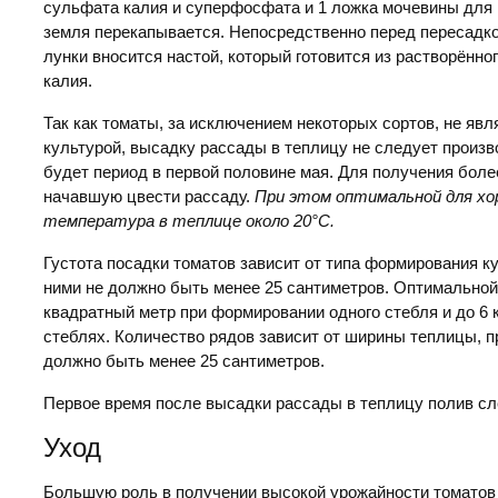
сульфата калия и суперфосфата и 1 ложка мочевины для 1
земля перекапывается. Непосредственно перед пересадко
лунки вносится настой, который готовится из растворённо
калия.
Так как томаты, за исключением некоторых сортов, не яв
культурой, высадку рассады в теплицу не следует прои
будет период в первой половине мая. Для получения бол
начавшую цвести рассаду.
При этом оптимальной для х
температура в теплице около 20°С.
Густота посадки томатов зависит от типа формирования ку
ними не должно быть менее 25 сантиметров. Оптимальной 
квадратный метр при формировании одного стебля и до 6 к
стеблях. Количество рядов зависит от ширины теплицы, п
должно быть менее 25 сантиметров.
Первое время после высадки рассады в теплицу полив сл
Уход
Большую роль в получении высокой урожайности томатов 