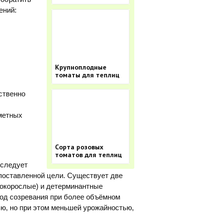
ений:
Крупноплодные
томаты для теплиц
ственно
аметных
Cорта розовых
томатов для теплиц
 следует
 поставленной цели. Существует две
окорослые) и детерминантные
иод созревания при более объёмном
ью, но при этом меньшей урожайностью,